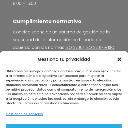
8:00 – 15:00
Cumplimiento normativo
Coneix dispone de un sistema de gestión de la
seguridad de la información certificado de
acuerdo con las normas
ISO 27001, ISO 27017 e ISO
27018
por SPG Certificación.
Gestiona tu privacidad
Aviso legal
Utilizamos tecnologías como las cookies para almacenar y/o acceder
a la información del dispositivo. Lo hacemos para mejorar la
Política de privacidad
experiencia de navegación y para mostrar, en base a tu elección,
anuncios personalizados. El consentimiento a estas tecnologías nos
Política de Cookies
permitirá procesar datos como el comportamiento de navegación o los
Política de seguridad de la información
ID's únicos en este sitio. La navegación por este sitio web no está sujeta
a la aceptación de todas las cookies, sin embargo, tu elección puede
Acuerdo de tratamiento de datos personales
afectar a ciertas características y funciones.
Gestionar los servicios