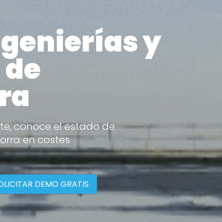
ngenierías y
 de
ra
te, conoce el estado de
orra en costes
OLICITAR DEMO GRATIS