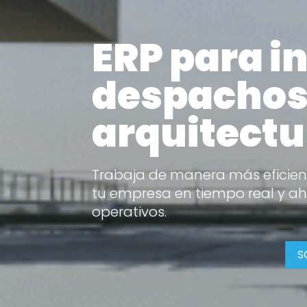
ERP para i
despachos
arquitectu
Trabaja de manera más eficien
tu empresa en tiempo real y ah
operativos.
S