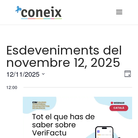
Esdeveniments del
novembre 12, 2025
Vi
Na
12/11/2025
Dia
d
de
Selecciona
12:00
vi
una
na
Es
data.