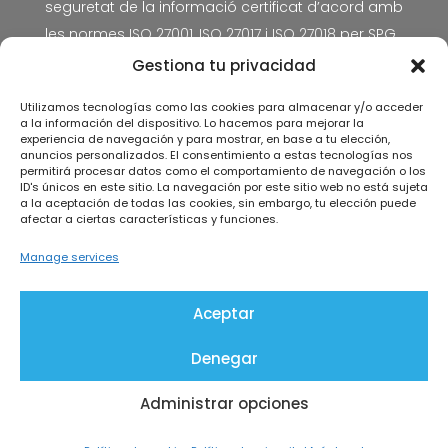
seguretat de la informació certificat d’acord amb
les normes
ISO 27001, ISO 27017 i ISO 27018
per SPG
Certificación.
Gestiona tu privacidad
Avís Legal
Utilizamos tecnologías como las cookies para almacenar y/o acceder
a la información del dispositivo. Lo hacemos para mejorar la
Política de privacitat
experiencia de navegación y para mostrar, en base a tu elección,
anuncios personalizados. El consentimiento a estas tecnologías nos
Política de cookies
permitirá procesar datos como el comportamiento de navegación o los
Política de seguretat de la informació
ID's únicos en este sitio. La navegación por este sitio web no está sujeta
a la aceptación de todas las cookies, sin embargo, tu elección puede
Acord de tractament de dades personals
afectar a ciertas características y funciones.
Manage services
Aceptar
Programa kit digital
Denegar
Coneix © 2026
Administrar opciones
With ♡ by
La Ruta Roja