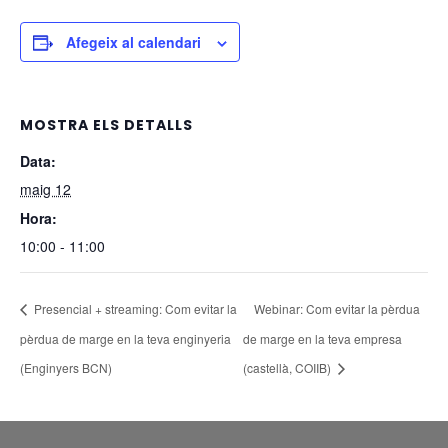
Afegeix al calendari
MOSTRA ELS DETALLS
Data:
maig 12
Hora:
10:00 - 11:00
Presencial + streaming: Com evitar la
Webinar: Com evitar la pèrdua
pèrdua de marge en la teva enginyeria
de marge en la teva empresa
(Enginyers BCN)
(castellà, COIIB)