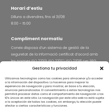
Horari d’estiu
Dilluns a divendres, fins al 31/08
8:00 – 15:00
Compliment normatiu
Coneix disposa d’un sistema de gestió de la
seguretat de la informació certificat d’acord amb
les normes
ISO 27001, ISO 27017 i ISO 27018
per SPG
Certificación.
Gestiona tu privacidad
Avís Legal
Utilizamos tecnologías como las cookies para almacenar y/o acceder
a la información del dispositivo. Lo hacemos para mejorar la
Política de privacitat
experiencia de navegación y para mostrar, en base a tu elección,
anuncios personalizados. El consentimiento a estas tecnologías nos
Política de cookies
permitirá procesar datos como el comportamiento de navegación o los
ID's únicos en este sitio. La navegación por este sitio web no está sujeta
Política de seguretat de la informació
a la aceptación de todas las cookies, sin embargo, tu elección puede
Acord de tractament de dades personals
afectar a ciertas características y funciones.