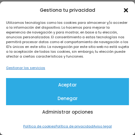
Viernes
Gestiona tu privacidad
9:00 – 14:00
Utilizamos tecnologías como las cookies para almacenar y/o acceder
Horario de verano
a la información del dispositivo. Lo hacemos para mejorar la
experiencia de navegación y para mostrar, en base a tu elección,
anuncios personalizados. El consentimiento a estas tecnologías nos
Lunes a viernes, hasta el 31/08
permitirá procesar datos como el comportamiento de navegación o los
8:00 – 15:00
ID's únicos en este sitio. La navegación por este sitio web no está sujeta
a la aceptación de todas las cookies, sin embargo, tu elección puede
afectar a ciertas características y funciones.
Cumplimiento normativo
Gestionar los servicios
Coneix dispone de un sistema de gestión de la
Aceptar
seguridad de la información certificado de
acuerdo con las normas
ISO 27001, ISO 27017 e ISO
Denegar
27018
por SPG Certificación.
Administrar opciones
Aviso legal
Política de privacidad
Política de cookies
Política de privacidad
Aviso legal
Política de Cookies